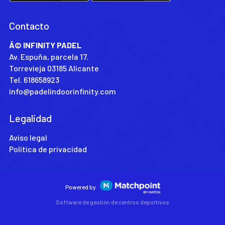
Contacto
Â© INFINITY PADEL
Av. Espuña, parcela 17.
Torrevieja 03185 Alicante
Tel.
618658923
info@padelindoorinfinity.com
Legalidad
Aviso legal
Política de privacidad
Powered by
Software de gestión de centros deportivos
Las cookies de este sitio web se usan para personalizar el